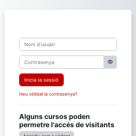
Ves al contingut principal
Inicia la sessió
Nom d'usuari
Contrasenya
Inicia la sessió
Heu oblidat la contrasenya?
Alguns cursos poden
permetre l'accés de visitants