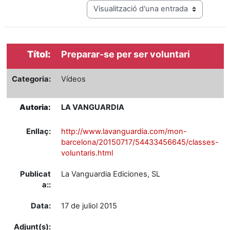
View mode tertiary navigation
Títol:
Preparar-se per ser voluntari
Categoria:
Vídeos
Autoria:
LA VANGUARDIA
Enllaç:
http://www.lavanguardia.com/mon-
barcelona/20150717/54433456645/classes-
voluntaris.html
Publicat
La Vanguardia Ediciones, SL
a::
Data:
17 de juliol 2015
Adjunt(s):