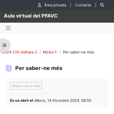
Ves al contingut principal
Cer
Àrea privada
|
Contacte
|
Aula virtual del PFAVC
Panell lateral
Obre l'índex del curs
2024-CIV-Adhara-2
Mòdul 1:
Per saber-ne més
Per saber-ne més
Requisits de compleció
Marca com a feta
Es va obrir el
dilluns, 14 d’octubre 2024, 08:00