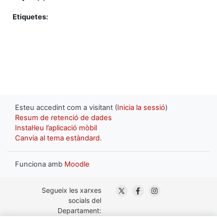
Etiquetes:
Esteu accedint com a visitant (
Inicia la sessió
)
Resum de retenció de dades
Instal·leu l’aplicació mòbil
Canvia al tema estàndard.
Funciona amb
Moodle
. Obre en una nova finestra
. Obre en una nova fin
. Obre en una nov
Segueix les xarxes
socials del
Departament: