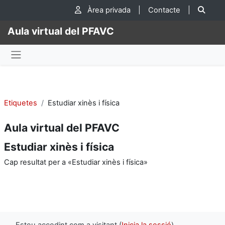
Ves al contingut principal
Cer
Àrea privada
|
Contacte
|
Aula virtual del PFAVC
Panell lateral
Etiquetes
Estudiar xinès i física
Aula virtual del PFAVC
Estudiar xinès i física
Cap resultat per a «Estudiar xinès i física»
Esteu accedint com a visitant (
Inicia la sessió
)