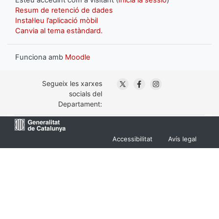
Resum de retenció de dades
Instal·leu l’aplicació mòbil
Canvia al tema estàndard.
Funciona amb
Moodle
. Obre en una nova finestra
. Obre en una nova fin
. Obre en una nov
Segueix les xarxes
socials del
Departament:
Menu
Accessibilitat
Avís legal
Footer