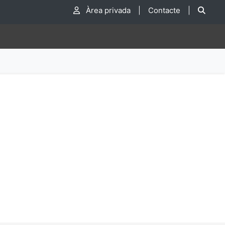
Cer
Àrea privada
|
Contacte
|