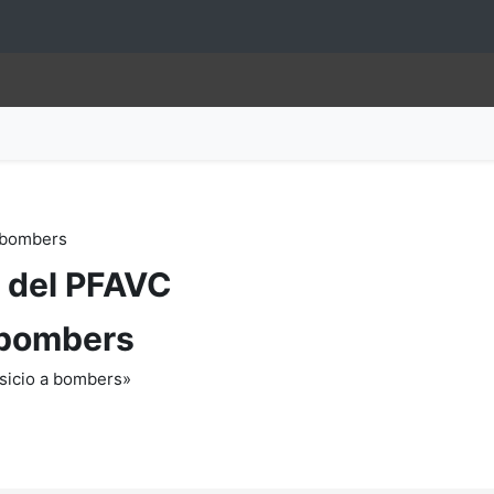
 bombers
l del PFAVC
 bombers
osicio a bombers»