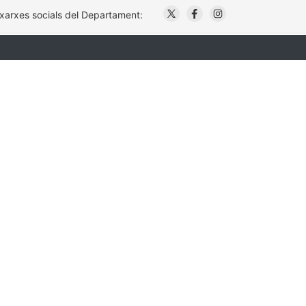
. Obre en una nova finestr
. Obre en una nova fi
. Obre en una no
 xarxes socials del Departament: