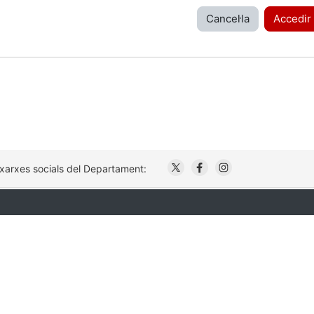
Cancel·la
Accedir
. Obre en una nova finestr
. Obre en una nova fi
. Obre en una no
 xarxes socials del Departament: