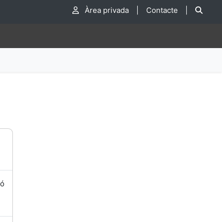
Cer
Àrea privada
|
Contacte
|
ió