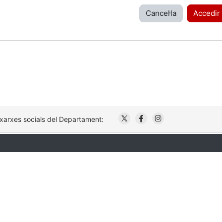
Cancel·la
Accedir
. Obre en una nova finestr
. Obre en una nova fi
. Obre en una no
 xarxes socials del Departament: