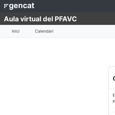
Ves al contingut principal
Aula virtual del PFAVC
Inici
Calendari
E
p