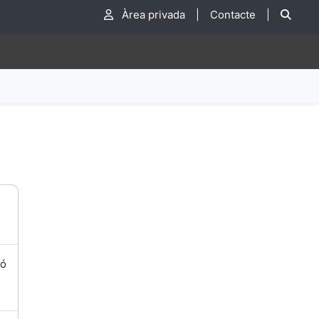
Cer
Àrea privada
|
Contacte
|
ió