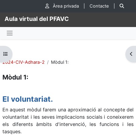
Ves al contingut principal
Cer
Àrea privada
|
Contacte
|
Aula virtual del PFAVC
Panell lateral
Obre l'índex del curs
Obr
2024-CIV-Adhara-2
Mòdul 1:
Mòdul 1:
Descripció general de la secció
El voluntariat.
En aquest mòdul farem una
aproximació al concepte del
voluntaritat i les seves implicacions socials i coneixerem
e
ls diferents àmbits d'intervenció, les funcions i les
tasques.