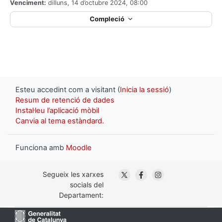
Venciment:
dilluns, 14 d’octubre 2024, 08:00
Compleció
Esteu accedint com a visitant (
Inicia la sessió
)
Resum de retenció de dades
Instal·leu l’aplicació mòbil
Canvia al tema estàndard.
Funciona amb
Moodle
. Obre en una nova finestra
. Obre en una nova fin
. Obre en una nov
Segueix les xarxes
socials del
Departament: