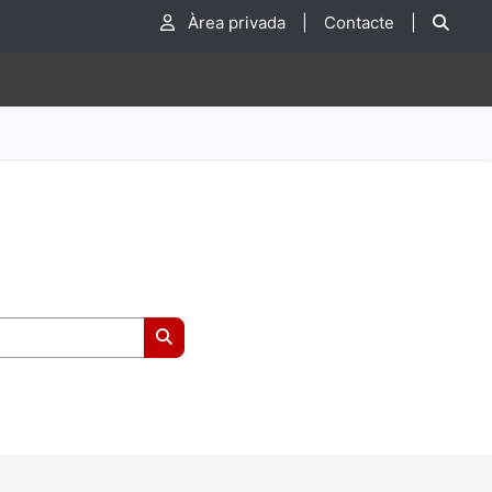
Cer
Àrea privada
|
Contacte
|
Cerca cursos
a.
nestra.
va finestra.