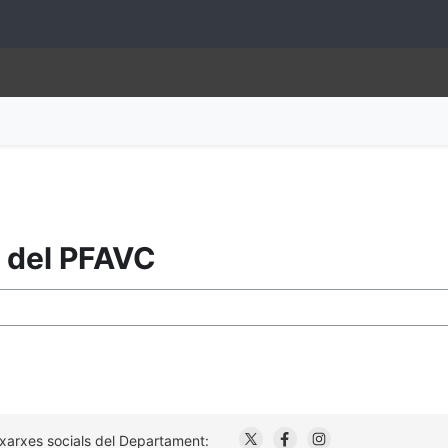
l del PFAVC
. Obre en una nova finestr
. Obre en una nova fi
. Obre en una no
 xarxes socials del Departament: