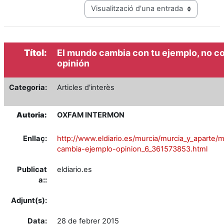
View mode tertiary navigation
Títol:
El mundo cambia con tu ejemplo, no co
opinión
Categoria:
Articles d'interès
Autoria:
OXFAM INTERMON
Enllaç:
http://www.eldiario.es/murcia/murcia_y_aparte
cambia-ejemplo-opinion_6_361573853.html
Publicat
eldiario.es
a::
Adjunt(s):
Data:
28 de febrer 2015