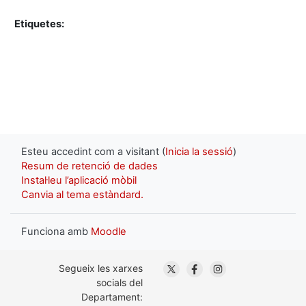
Etiquetes:
Esteu accedint com a visitant (
Inicia la sessió
)
Resum de retenció de dades
Instal·leu l’aplicació mòbil
Canvia al tema estàndard.
Funciona amb
Moodle
. Obre en una nova finestra
. Obre en una nova fin
. Obre en una nov
Segueix les xarxes
socials del
Departament: