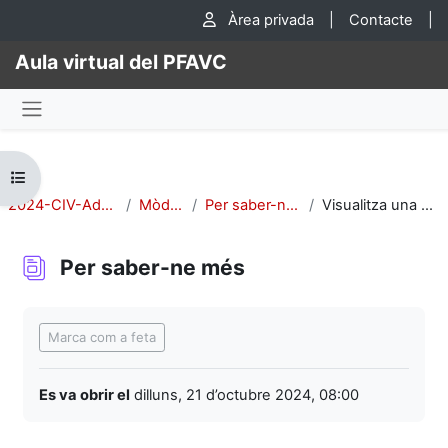
Ves al contingut principal
Àrea privada
|
Contacte
|
Aula virtual del PFAVC
Panell lateral
Obre l'índex del curs
2024-CIV-Adhara-2
Mòdul 2:
Per saber-ne més
Visualitza una entrada
Per saber-ne més
Requisits de compleció
Marca com a feta
Es va obrir el
dilluns, 21 d’octubre 2024, 08:00