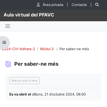
Ves al contingut principal
Cer
Àrea privada
|
Contacte
|
Aula virtual del PFAVC
Panell lateral
Obre l'índex del curs
2024-CIV-Adhara-2
Mòdul 2:
Per saber-ne més
Per saber-ne més
Requisits de compleció
Marca com a feta
Es va obrir el
dilluns, 21 d’octubre 2024, 08:00