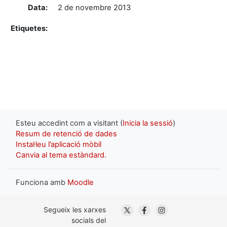
Data:
2 de novembre 2013
Etiquetes:
Esteu accedint com a visitant (
Inicia la sessió
)
Resum de retenció de dades
Instal·leu l’aplicació mòbil
Canvia al tema estàndard.
Funciona amb
Moodle
. Obre en una nova finestra
. Obre en una nova fin
. Obre en una nov
Segueix les xarxes
socials del