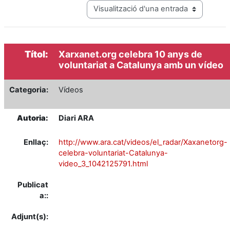
View mode tertiary navigation
Títol:
Xarxanet.org celebra 10 anys de
voluntariat a Catalunya amb un vídeo
Categoria:
Vídeos
Autoria:
Diari ARA
Enllaç:
http://www.ara.cat/videos/el_radar/Xaxanetorg-
celebra-voluntariat-Catalunya-
video_3_1042125791.html
Publicat
a::
Adjunt(s):