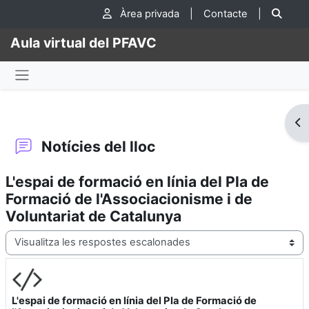
Ves al contingut principal
Cer
Àrea privada
|
Contacte
|
Aula virtual del PFAVC
Panell lateral
Obr
Notícies del lloc
L'espai de formació en línia del Pla de
Formació de l'Associacionisme i de
Voluntariat de Catalunya
Mode de visualització
L'espai de formació en línia del Pla de Formació de
Nombre de respostes: 0