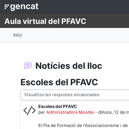
Ves al contingut principal
Aula virtual del PFAVC
Inici
Notícies del lloc
Escoles del PFAVC
Mode de visualització
Escoles del PFAVC
Nombre de respostes: 0
per
Administradora Moodle
-
dilluns, 12 de 
El Pla de Formació de l'Associacionisme i de