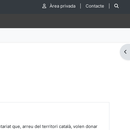
Cer
Àrea privada
|
Contacte
|
Obr
riat que, arreu del territori català, volen donar