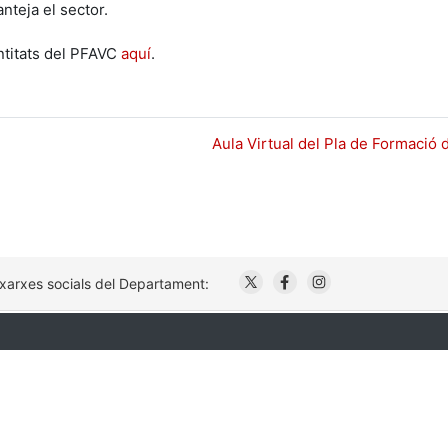
nteja el sector.
entitats del PFAVC
aquí
.
Aula Virtual del Pla de Formació 
. Obre en una nova finestr
. Obre en una nova fi
. Obre en una no
 xarxes socials del Departament: