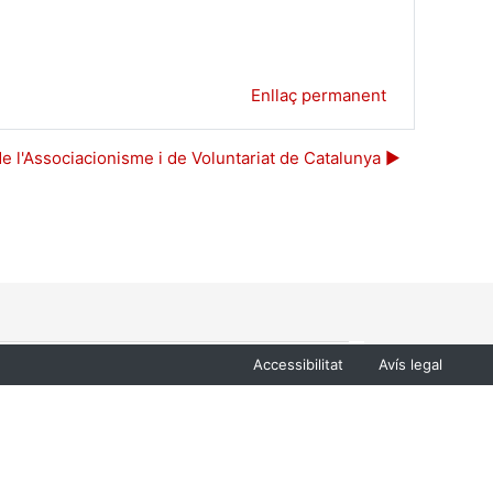
Enllaç permanent
de l'Associacionisme i de Voluntariat de Catalunya ▶︎
a.
nestra.
va finestra.
Menu
Accessibilitat
Avís legal
Footer