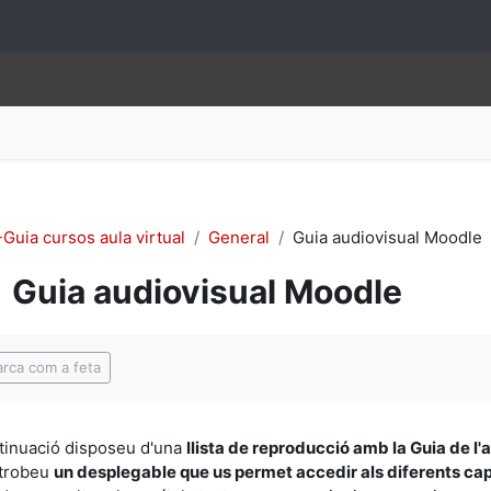
Guia cursos aula virtual
General
Guia audiovisual Moodle
Guia audiovisual Moodle
uisits de compleció
rca com a feta
tinuació disposeu d'una
llista de reproducció amb la Guia de l'a
 trobeu
un desplegable que us permet accedir als diferents cap