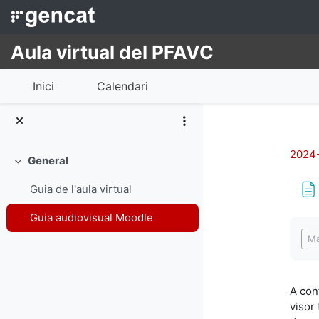
Ves al contingut principal
Aula virtual del PFAVC
Inici
Calendari
2024-
General
Redueix
Guia de l'aula virtual
Guia audiovisual Moodle
Req
Ma
A con
visor