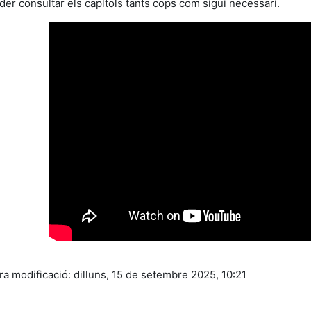
der consultar els capítols tants cops com sigui necessari.
ra modificació: dilluns, 15 de setembre 2025, 10:21