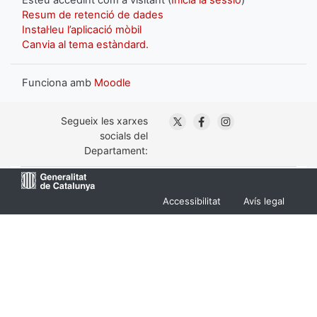
Resum de retenció de dades
Instal·leu l’aplicació mòbil
Canvia al tema estàndard.
Funciona amb
Moodle
. Obre en una nova finestra
. Obre en una nova fin
. Obre en una nov
Segueix les xarxes
socials del
Departament:
Menu
Accessibilitat
Avís legal
Footer