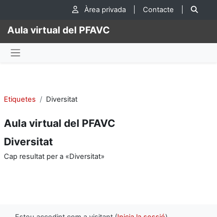
Ves al contingut principal
Cer
Àrea privada
|
Contacte
|
Aula virtual del PFAVC
Panell lateral
Etiquetes
Diversitat
Aula virtual del PFAVC
Diversitat
Cap resultat per a «Diversitat»
Esteu accedint com a visitant (
Inicia la sessió
)