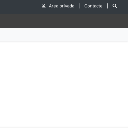
Cer
Àrea privada
|
Contacte
|