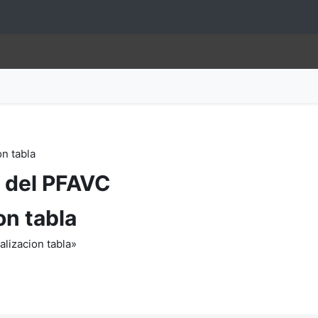
on tabla
l del PFAVC
on tabla
alizacion tabla»