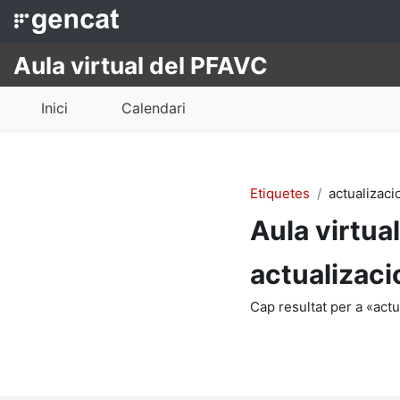
Ves al contingut principal
Aula virtual del PFAVC
Inici
Calendari
Etiquetes
actualizaci
Aula virtua
actualizaci
Cap resultat per a «actu