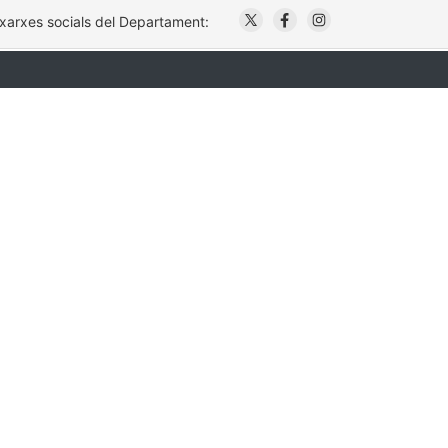
. Obre en una nova finestr
. Obre en una nova fi
. Obre en una no
 xarxes socials del Departament: