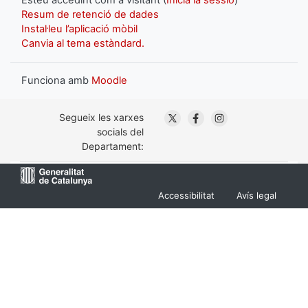
Resum de retenció de dades
Instal·leu l’aplicació mòbil
Canvia al tema estàndard.
Funciona amb
Moodle
. Obre en una nova finestra
. Obre en una nova fin
. Obre en una nov
Segueix les xarxes
socials del
Departament:
Menu
Accessibilitat
Avís legal
Footer