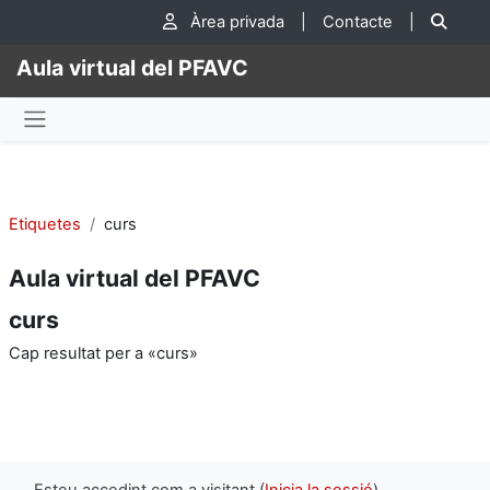
Ves al contingut principal
Cer
Àrea privada
|
Contacte
|
Aula virtual del PFAVC
Panell lateral
Etiquetes
curs
Aula virtual del PFAVC
curs
Cap resultat per a «curs»
Esteu accedint com a visitant (
Inicia la sessió
)