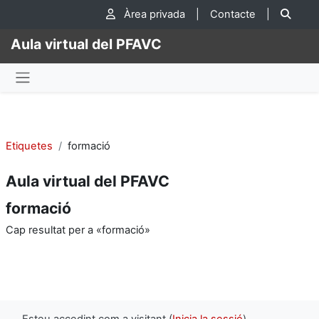
Ves al contingut principal
Cer
Àrea privada
|
Contacte
|
Aula virtual del PFAVC
Panell lateral
Etiquetes
formació
Aula virtual del PFAVC
formació
Cap resultat per a «formació»
Esteu accedint com a visitant (
Inicia la sessió
)