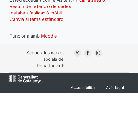
Resum de retenció de dades
Instal·leu l’aplicació mòbil
Canvia al tema estàndard.
Funciona amb
Moodle
. Obre en una nova finestra
. Obre en una nova fin
. Obre en una nov
Segueix les xarxes
socials del
Departament:
Menu
Accessibilitat
Avís legal
Footer