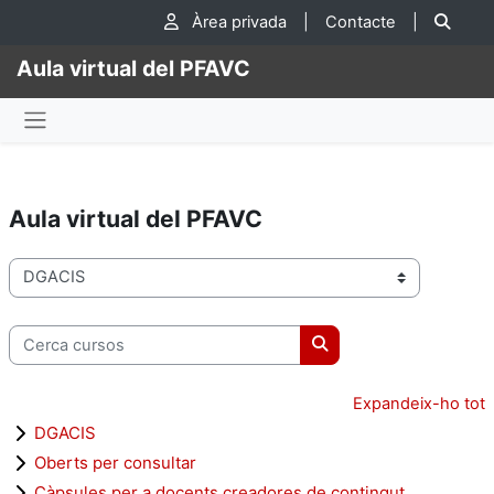
Ves al contingut principal
Cer
Àrea privada
|
Contacte
|
Aula virtual del PFAVC
Panell lateral
Aula virtual del PFAVC
Categories de cursos
Cerca cursos
Cerca cursos
Expandeix-ho tot
DGACIS
Oberts per consultar
Càpsules per a docents creadores de contingut