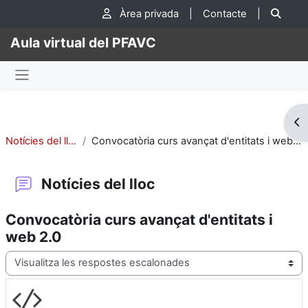
Ves al contingut principal
Cer
Àrea privada
|
Contacte
|
Aula virtual del PFAVC
Panell lateral
Obr
Notícies del lloc
Convocatòria curs avançat d'entitats i web 2.0
Notícies del lloc
Convocatòria curs avançat d'entitats i
web 2.0
Mode de visualització