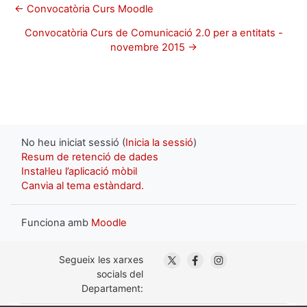
← Convocatòria Curs Moodle
Convocatòria Curs de Comunicació 2.0 per a entitats -
novembre 2015 →
No heu iniciat sessió (
Inicia la sessió
)
Resum de retenció de dades
Instal·leu l’aplicació mòbil
Canvia al tema estàndard.
Funciona amb
Moodle
. Obre en una nova finestra
. Obre en una nova fin
. Obre en una nov
Segueix les xarxes
socials del
Departament: