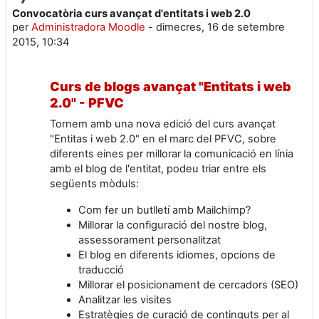
Convocatòria curs avançat d'entitats i web 2.0
Nombre de respostes: 0
per
Administradora Moodle
-
dimecres, 16 de setembre
2015, 10:34
Curs de blogs avançat "Entitats i web
2.0" - PFVC
Tornem amb una nova edició del curs avançat
"Entitas i web 2.0" en el marc del PFVC, sobre
diferents eines per millorar la comunicació en línia
amb el blog de l'entitat, podeu triar entre els
següents mòduls:
Com fer un butlletí amb Mailchimp?
Millorar la configuració del nostre blog,
assessorament personalitzat
El blog en diferents idiomes, opcions de
traducció
Millorar el posicionament de cercadors (SEO)
Analitzar les visites
Estratègies de curació de continguts per al