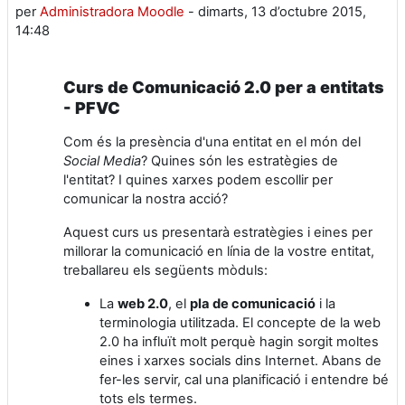
per
Administradora Moodle
-
dimarts, 13 d’octubre 2015,
14:48
Curs de Comunicació 2.0 per a entitats
- PFVC
Com és la presència d'una entitat en el món del
Social Media
? Quines són les estratègies de
l'entitat? I quines xarxes podem escollir per
comunicar la nostra acció?
Aquest curs us presentarà estratègies i eines per
millorar la comunicació en línia de la vostre entitat,
treballareu els següents mòduls:
La
web 2.0
, el
pla de comunicació
i la
terminologia utilitzada. El concepte de la web
2.0 ha influït molt perquè hagin sorgit moltes
eines i xarxes socials dins Internet. Abans de
fer-les servir, cal una planificació i entendre bé
tots els termes.