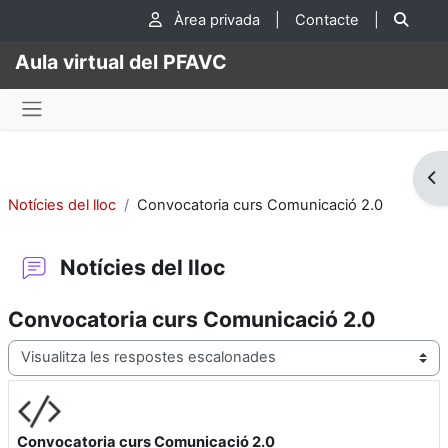
Ves al contingut principal
Cer
Àrea privada
|
Contacte
|
Aula virtual del PFAVC
Panell lateral
Obr
Notícies del lloc
Convocatoria curs Comunicació 2.0
Notícies del lloc
Convocatoria curs Comunicació 2.0
Mode de visualització
Convocatoria curs Comunicació 2.0
Nombre de respostes: 0