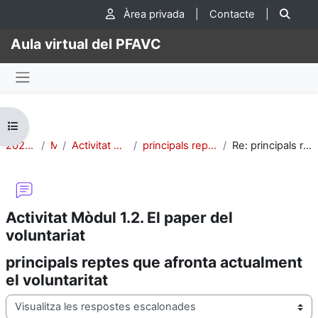
Ves al contingut principal
Cer
Àrea privada
|
Contacte
|
Aula virtual del PFAVC
Panell lateral
Obre l'índex del curs
2024-CIV-Adhara-2
Mòdul 1:
Activitat Mòdul 1.2. El paper del voluntariat
principals reptes que afronta actualment el voluntaritat
Re: principals reptes que afronta actualment el voluntaritat
Activitat Mòdul 1.2. El paper del
voluntariat
principals reptes que afronta actualment
el voluntaritat
Mode de visualització