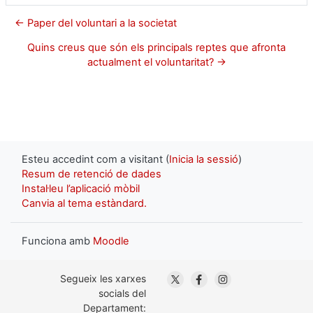
← Paper del voluntari a la societat
Quins creus que són els principals reptes que afronta
actualment el voluntaritat? →
Esteu accedint com a visitant (
Inicia la sessió
)
Resum de retenció de dades
Instal·leu l’aplicació mòbil
Canvia al tema estàndard.
Funciona amb
Moodle
. Obre en una nova finestra
. Obre en una nova fin
. Obre en una nov
Segueix les xarxes
socials del
Departament: