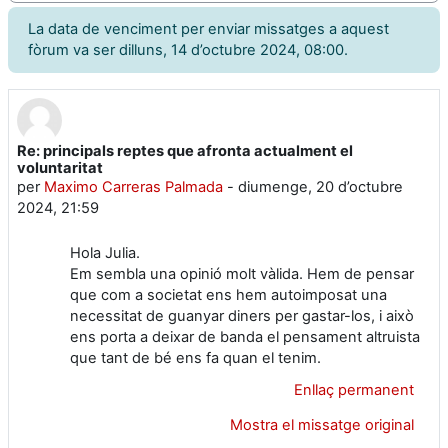
La data de venciment per enviar missatges a aquest
fòrum va ser dilluns, 14 d’octubre 2024, 08:00.
Re: principals reptes que afronta actualment el
Nombre de respostes: 0
voluntaritat
per
Maximo Carreras Palmada
-
diumenge, 20 d’octubre
2024, 21:59
Hola Julia.
Em sembla una opinió molt vàlida. Hem de pensar
que com a societat ens hem autoimposat una
necessitat de guanyar diners per gastar-los, i això
ens porta a deixar de banda el pensament altruista
que tant de bé ens fa quan el tenim.
Enllaç permanent
Mostra el missatge original