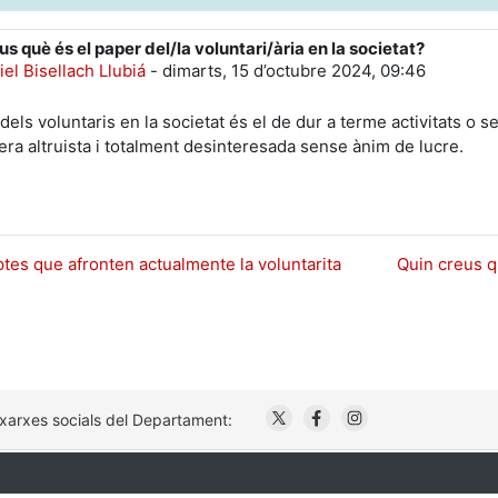
us què és el paper del/la voluntari/ària en la societat?
e respostes: 0
iel Bisellach Llubiá
-
dimarts, 15 d’octubre 2024, 09:46
dels voluntaris en la societat és el de dur a terme activitats o 
era altruista i totalment desinteresada sense ànim de lucre.
eptes que afronten actualmente la voluntarita
Quin creus qu
. Obre en una nova finestr
. Obre en una nova fi
. Obre en una no
 xarxes socials del Departament: