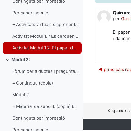
Continguts per impressió
Quin cre
Per saber-ne més
Nombre d
per
Gabr
≡ Activitats virtuals d'aprenentatge.
El paper 
Activitat Mòdul 1.1: Es cerquen voluntaris/voluntàries
i de man
Activitat Mòdul 1.2. El paper del voluntariat
Mòdul 2:
Redueix
◀︎ principals r
Fòrum per a dubtes i preguntes de la unitat
≡ Contingut. (còpia)
Mòdul 2
≡ Material de suport. (còpia) (còpia)
Segueix les
Continguts per impressió
Per saber-ne més