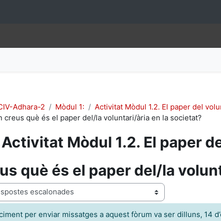
IV-Adhara-2
Mòdul 1:
Activitat Mòdul 1.2. El paper del volu
 creus què és el paper del/la voluntari/ària en la societat?
Activitat Mòdul 1.2. El paper de
us què és el paper del/la volunt
ació
ciment per enviar missatges a aquest fòrum va ser dilluns, 14 d