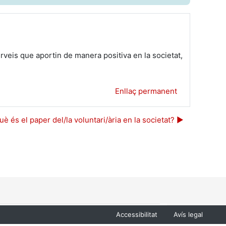
serveis que aportin de manera positiva en la societat,
Enllaç permanent
è és el paper del/la voluntari/ària en la societat? ▶︎
a.
nestra.
va finestra.
Menu
Accessibilitat
Avís legal