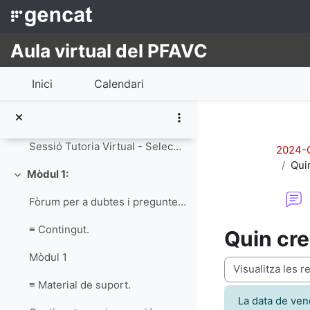
Ves al contingut principal
General
Redueix
Anuncis
Aula virtual del PFAVC
Estructura del curs
Inici
Calendari
Guia Moodle
Guia del Curs d'Iniciació al Voluntariat
Sessió Tutoria Virtual - Selecciona la teva opció.
2024-C
Quin
Mòdul 1:
Redueix
Fòrum per a dubtes i preguntes de la unitat
≡ Contingut.
Quin cre
Mòdul 1
Mode de visualitz
≡ Material de suport.
La data de ven