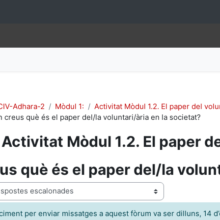
IV-Adhara-2
Mòdul 1:
Activitat Mòdul 1.2. El paper del volu
 creus què és el paper del/la voluntari/ària en la societat?
Activitat Mòdul 1.2. El paper de
us què és el paper del/la volunt
ació
ciment per enviar missatges a aquest fòrum va ser dilluns, 14 d