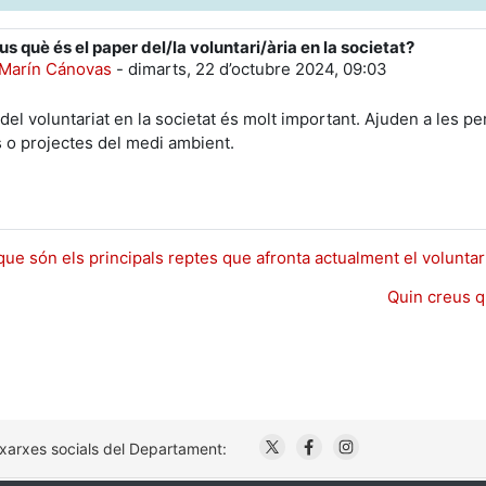
us què és el paper del/la voluntari/ària en la societat?
e respostes: 0
 Marín Cánovas
-
dimarts, 22 d’octubre 2024, 09:03
 del voluntariat en la societat és molt important. Ajuden a les 
s o projectes del medi ambient.
que són els principals reptes que afronta actualment el voluntar
Quin creus qu
. Obre en una nova finestr
. Obre en una nova fi
. Obre en una no
 xarxes socials del Departament: