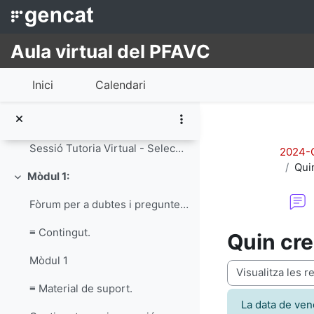
Ves al contingut principal
General
Redueix
Anuncis
Aula virtual del PFAVC
Estructura del curs
Inici
Calendari
Guia Moodle
Guia del Curs d'Iniciació al Voluntariat
Sessió Tutoria Virtual - Selecciona la teva opció.
2024-C
Quin
Mòdul 1:
Redueix
Fòrum per a dubtes i preguntes de la unitat
≡ Contingut.
Quin cre
Mòdul 1
Mode de visualitz
≡ Material de suport.
La data de ven