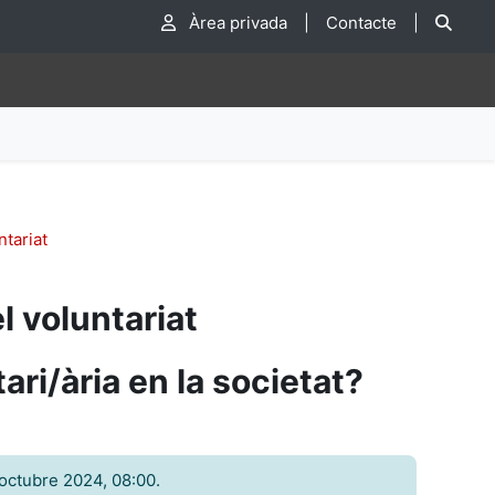
Cer
Àrea privada
|
Contacte
|
ntariat
l voluntariat
ari/ària en la societat?
’octubre 2024, 08:00.