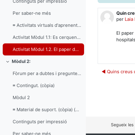
Continguts per impressió
Quin cre
Per saber-ne més
Nombre d
per
Laia
≡ Activitats virtuals d'aprenentatge.
El paper
Activitat Mòdul 1.1: Es cerquen voluntaris/voluntàries
hospital
Activitat Mòdul 1.2. El paper del voluntariat
Mòdul 2:
Redueix
◀︎ Quins creus 
Fòrum per a dubtes i preguntes de la unitat
≡ Contingut. (còpia)
Mòdul 2
≡ Material de suport. (còpia) (còpia)
Continguts per impressió
Segueix les
Per saber-ne més