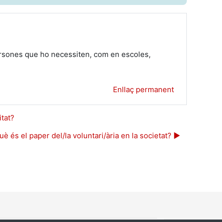
persones que ho necessiten, com en escoles,
Enllaç permanent
itat?
è és el paper del/la voluntari/ària en la societat? ▶︎
a.
nestra.
va finestra.