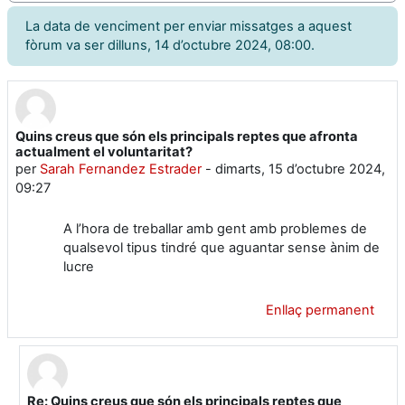
La data de venciment per enviar missatges a aquest
fòrum va ser dilluns, 14 d’octubre 2024, 08:00.
Quins creus que són els principals reptes que afronta
Nombre de respostes: 2
actualment el voluntaritat?
per
Sarah Fernandez Estrader
-
dimarts, 15 d’octubre 2024,
09:27
A l’hora de treballar amb gent amb problemes de
qualsevol tipus tindré que aguantar sense ànim de
lucre
Enllaç permanent
Re: Quins creus que són els principals reptes que
En resposta a Sarah Fernandez Estrader