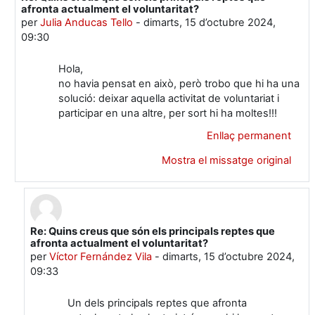
afronta actualment el voluntaritat?
per
Julia Anducas Tello
-
dimarts, 15 d’octubre 2024,
09:30
Hola,
no havia pensat en això, però trobo que hi ha una
solució: deixar aquella activitat de voluntariat i
participar en una altre, per sort hi ha moltes!!!
Enllaç permanent
Mostra el missatge original
Re: Quins creus que són els principals reptes que
En resposta a Julia Anducas Tello
afronta actualment el voluntaritat?
per
Víctor Fernández Vila
-
dimarts, 15 d’octubre 2024,
09:33
Un dels principals reptes que afronta