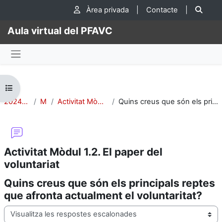
Ves al contingut principal
Cer
Àrea privada
|
Contacte
|
Aula virtual del PFAVC
Panell lateral
Obre l'índex del curs
2024-CIV-Adhara-2
Mòdul 1:
Activitat Mòdul 1.2. El paper del voluntariat
Quins creus que són els principals reptes que afronta actualment el voluntaritat?
Activitat Mòdul 1.2. El paper del
voluntariat
Quins creus que són els principals reptes
que afronta actualment el voluntaritat?
Mode de visualització