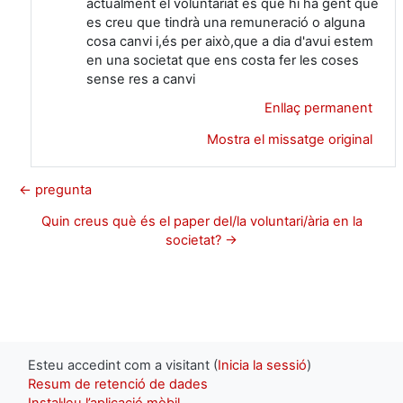
actualment el voluntariat és que hi ha gent que
es creu que tindrà una remuneració o alguna
cosa canvi i,és per això,que a dia d'avui estem
en una societat que ens costa fer les coses
sense res a canvi
Enllaç permanent
Mostra el missatge original
← pregunta
Quin creus què és el paper del/la voluntari/ària en la
societat? →
Esteu accedint com a visitant (
Inicia la sessió
)
Resum de retenció de dades
Instal·leu l’aplicació mòbil