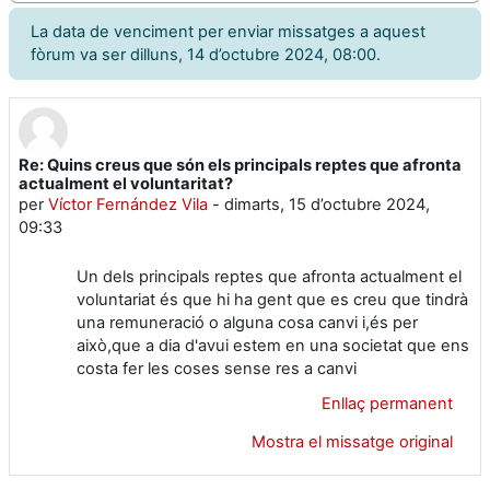
La data de venciment per enviar missatges a aquest
fòrum va ser dilluns, 14 d’octubre 2024, 08:00.
Re: Quins creus que són els principals reptes que afronta
Nombre de respostes: 0
actualment el voluntaritat?
per
Víctor Fernández Vila
-
dimarts, 15 d’octubre 2024,
09:33
Un dels principals reptes que afronta actualment el
voluntariat és que hi ha gent que es creu que tindrà
una remuneració o alguna cosa canvi i,és per
això,que a dia d'avui estem en una societat que ens
costa fer les coses sense res a canvi
Enllaç permanent
Mostra el missatge original