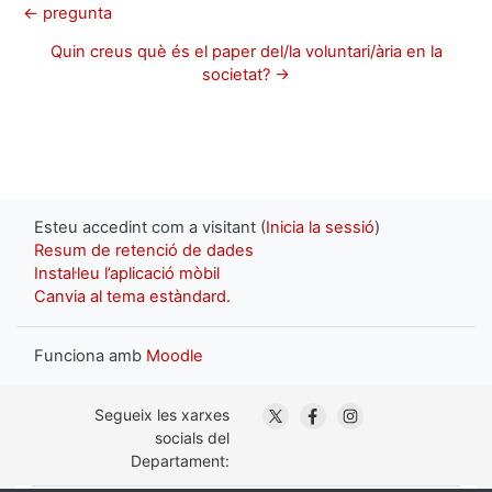
← pregunta
Quin creus què és el paper del/la voluntari/ària en la
societat? →
Esteu accedint com a visitant (
Inicia la sessió
)
Resum de retenció de dades
Instal·leu l’aplicació mòbil
Canvia al tema estàndard.
Funciona amb
Moodle
. Obre en una nova finestra
. Obre en una nova fin
. Obre en una nov
Segueix les xarxes
socials del
Departament: