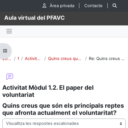
Ves al contingut principal
Cer
Àrea privada
|
Contacte
|
Aula virtual del PFAVC
Panell lateral
Obre l'índex del curs
2024-CIV-Adhara-2
Mòdul 1:
Activitat Mòdul 1.2. El paper del voluntariat
Quins creus que són els principals reptes que afronta actualment el voluntaritat?
Re: Quins creus que són els principals reptes que afronta actualment el voluntaritat?
Activitat Mòdul 1.2. El paper del
voluntariat
Quins creus que són els principals reptes
que afronta actualment el voluntaritat?
Mode de visualització