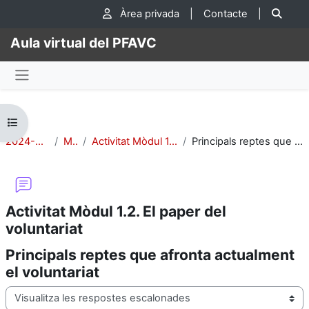
Ves al contingut principal
Cer
Àrea privada
|
Contacte
|
Aula virtual del PFAVC
Panell lateral
Obre l'índex del curs
2024-CIV-Adhara-2
Mòdul 1:
Activitat Mòdul 1.2. El paper del voluntariat
Principals reptes que afronta actualment el voluntariat
Activitat Mòdul 1.2. El paper del
voluntariat
Principals reptes que afronta actualment
el voluntariat
Mode de visualització