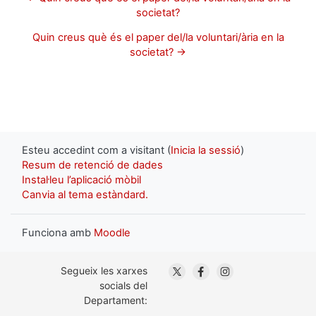
societat?
Quin creus què és el paper del/la voluntari/ària en la
societat? →
Esteu accedint com a visitant (
Inicia la sessió
)
Resum de retenció de dades
Instal·leu l’aplicació mòbil
Canvia al tema estàndard.
Funciona amb
Moodle
. Obre en una nova finestra
. Obre en una nova fin
. Obre en una nov
Segueix les xarxes
socials del
Departament: