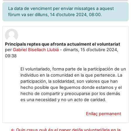
La data de venciment per enviar missatges a aquest
fòrum va ser dilluns, 14 d’octubre 2024, 08:00.
Principals reptes que afronta actualment el voluntariat
Nombre de respostes: 0
per
Gabriel Bisellach Llubiá
-
dimarts, 15 d’octubre 2024,
09:38
El voluntariado, forma parte de la participación de un
individuo en la comunidad en la que pertenece. La
participación, la solidaridad, son valores que han
hecho posible que lleguemos donde estamos y el
hecho de compartir y preocuparse por los demás
es una necesidad y no un acto de caridad.
Enllaç permanent
← Quin creus què és el paper del/la voluntari/ària en la