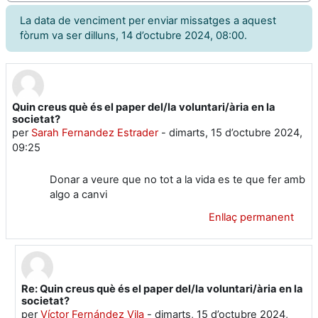
La data de venciment per enviar missatges a aquest
fòrum va ser dilluns, 14 d’octubre 2024, 08:00.
Quin creus què és el paper del/la voluntari/ària en la
Nombre de respostes: 1
societat?
per
Sarah Fernandez Estrader
-
dimarts, 15 d’octubre 2024,
09:25
Donar a veure que no tot a la vida es te que fer amb
algo a canvi
Enllaç permanent
Re: Quin creus què és el paper del/la voluntari/ària en la
En resposta a Sarah Fernandez Estrader
societat?
per
Víctor Fernández Vila
-
dimarts, 15 d’octubre 2024,