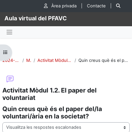
Ves al contingut principal
Cer
Àrea privada
|
Contacte
|
Aula virtual del PFAVC
Panell lateral
Obre l'índex del curs
2024-CIV-Adhara-2
Mòdul 1:
Activitat Mòdul 1.2. El paper del voluntariat
Quin creus què és el paper del/la voluntari/ària en la societat?
Activitat Mòdul 1.2. El paper del
voluntariat
Quin creus què és el paper del/la
voluntari/ària en la societat?
Mode de visualització