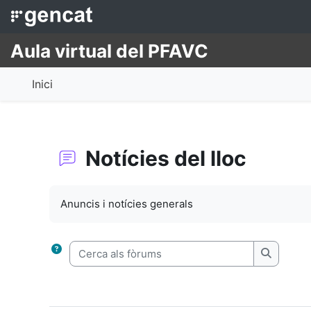
Ves al contingut principal
Aula virtual del PFAVC
Inici
Notícies del lloc
Requisits de compleció
Anuncis i notícies generals
Cerca als fòrums
Cerca al